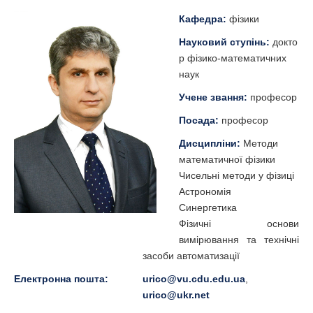
Кафедра:
фізики
Науковий ступінь:
докто
р фізико-математичних
наук
Учене звання:
професор
Посада:
професор
Дисципліни:
Методи
математичної фізики
Чисельні методи у фізиці
Астрономія
Синергетика
Фізичні основи
вимірювання та технічні
засоби автоматизації
Електронна пошта:
urico@vu.cdu.edu.ua
,
urico@ukr.net