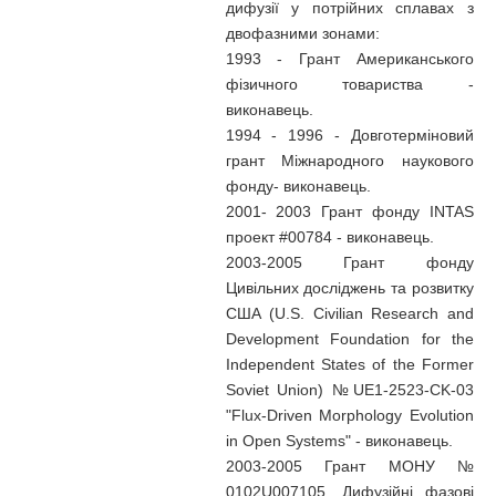
дифузії у потрійних сплавах з
двофазними зонами:
1993 - Грант Американського
фізичного товариства -
виконавець.
1994 - 1996 - Довготерміновий
грант Міжнародного наукового
фонду- виконавець.
2001- 2003 Грант фонду INTAS
проект #00784 - виконавець.
2003-2005 Грант фонду
Цивільних досліджень та розвитку
США (U.S. Civilian Research and
Development Foundation for the
Independent States of the Former
Soviet Union) №UE1-2523-CK-03
"Flux-Driven Morphology Evolution
in Open Systems" - виконавець.
2003-2005 Грант МОНУ №
0102U007105 „Дифузійні фазові