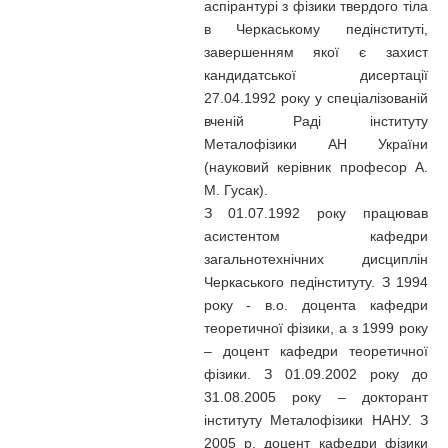
аспірантурі з фізики твердого тіла
в Черкаському педінституті,
завершенням якої є захист
кандидатської дисертації
27.04.1992 року у спеціалізованій
вченій Раді інституту
Металофізики АН України
(науковий керівник професор А.
М. Гусак).
З 01.07.1992 року працював
асистентом кафедри
загальнотехнічних дисциплін
Черкаського педінституту. З 1994
року - в.о. доцента кафедри
теоретичної фізики, а з 1999 року
– доцент кафедри теоретичної
фізики. З 01.09.2002 року до
31.08.2005 року – докторант
інституту Металофізики НАНУ. З
2005 р. доцент кафедри фізики