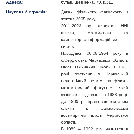
Адреса:
бульв. Шевченка, 79, к.311
Наукова біографія:
Декан фізичного факультету з
жовтня 2005 року,
2011-2023 рр. директор ННІ
фізики, математики та
комп’ютерно-інформаційних
систем.
Народився 06.05.1964 року в
с.Сердюківка Черкаської області.
Після закінчення школи в 1981
році поступив в Черкаський
педагогічний інститут на фізико-
математичний факультет, який
закінчив з відзнакою в 1986 році.
До 1989 р. працював вчителем
фізики в Санжарівській
восьмирічній школі Черкаської
області.
В 1989 – 1992 р.р. навчався в