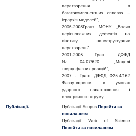
перетворення в
багатокомпонентних сплавах –
ієрархія моделей”,
2006-2008Грант МОНУ „Вплив
нерівноважних дефектів на
кінетику наноструктурних
перетворень”
2001-2005 Грант ДФФД
№04.07/620 „Моделі
твердофазних реакцій”;
2007 - Грант ДФФД Ф25.4/162
Фазоутворення в умовах
ударного навантаження і
електричного струму.
Публікації:
Публікації Scopus
Перейти за
посиланням
Публікації Web of Science
Перейти за посиланням