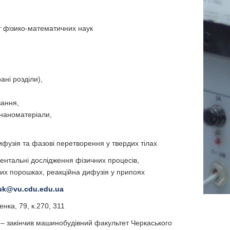
 фізико-математичних наук
ані розділи),
вання,
 наноматеріали,
ифузія та фазові перетворення у твердих тілах
ентальні дослідження фізичних процесів,
их порошках, реакційна дифузія у припоях
huk@vu.cdu.edu.ua
нка, 79, к.270, 311
 – закінчив машинобудівний факультет Черкаського