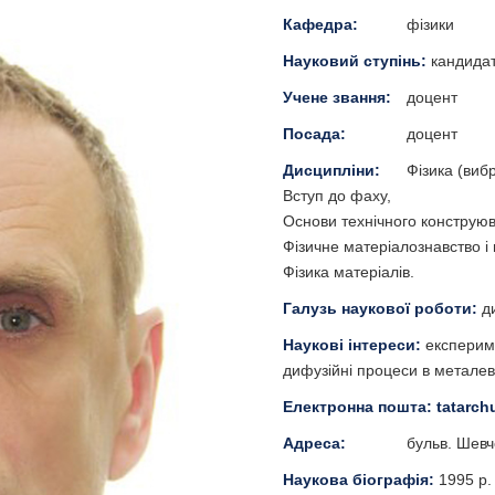
Кафедра:
фізики
Науковий ступінь:
кандидат
Учене звання:
доцент
Посада:
доцент
Дисципліни:
Фізика (вибр
Вступ до фаху,
Основи технічного конструю
Фізичне матеріалознавство і
Фізика матеріалів.
Галузь наукової роботи:
д
Наукові інтереси:
експерим
дифузійні процеси в металев
Електронна пошта:
tatarc
Адреса:
бульв. Шевче
Наукова біографія:
1995 р.