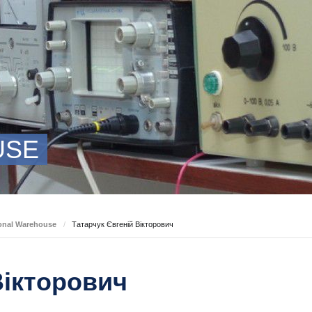
USE
onal Warehouse
/
Татарчук Євгеній Вікторович
Вікторович