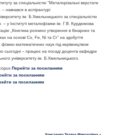
титуту за спеціальністю "Металорізальні верстати
. – навчався в аспірантурі
іверситету ім. Б.Хмельницького за спеціальністю
р. – у Інституті металофізики ім. Г.В. Курдюмова
ацію „Кінетика розчино утворення в бінарних та
х на основі Co, Fe, Ni та Cr” на здобуття
 фізико-математичних наук під керівництвом
 по сьогодні – працює на посаді доцента кафедри
ьного університету ім. Б.Хмельницького.
Scopus
Перейти за посиланням
рейти за посиланням
рейти за посиланням
Христенко Тетяна Миколаївна »