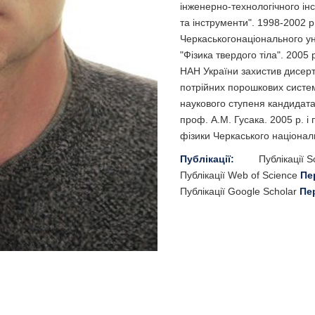
інженерно-технологічного інс
та інструменти". 1998-2002 р
Черкаськогонаціонального ун
"Фізика твердого тіла". 2005 
НАН України захистив дисерт
потрійних порошкових система
наукового ступеня кандидата
проф. А.М. Гусака. 2005 р. і
фізики Черкаського націонал
Публікації:
Публікації 
Публікації Web of Science
Пе
Публікації Google Scholar
Пе