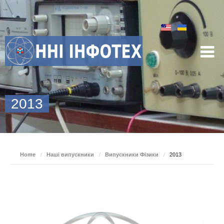
2013
Home
/
Наші випускники
/
Випускники Фізики
/
2013