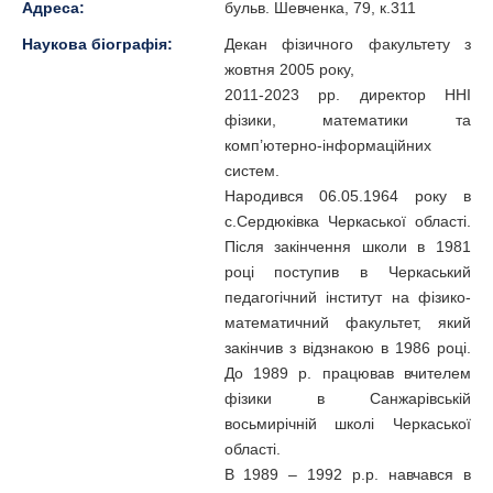
Адреса:
бульв. Шевченка, 79, к.311
Наукова біографія:
Декан фізичного факультету з
жовтня 2005 року,
2011-2023 рр. директор ННІ
фізики, математики та
комп’ютерно-інформаційних
систем.
Народився 06.05.1964 року в
с.Сердюківка Черкаської області.
Після закінчення школи в 1981
році поступив в Черкаський
педагогічний інститут на фізико-
математичний факультет, який
закінчив з відзнакою в 1986 році.
До 1989 р. працював вчителем
фізики в Санжарівській
восьмирічній школі Черкаської
області.
В 1989 – 1992 р.р. навчався в