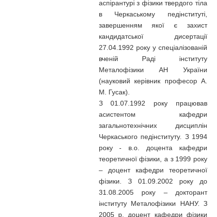
аспірантурі з фізики твердого тіла
в Черкаському педінституті,
завершенням якої є захист
кандидатської дисертації
27.04.1992 року у спеціалізованій
вченій Раді інституту
Металофізики АН України
(науковий керівник професор А.
М. Гусак).
З 01.07.1992 року працював
асистентом кафедри
загальнотехнічних дисциплін
Черкаського педінституту. З 1994
року - в.о. доцента кафедри
теоретичної фізики, а з 1999 року
– доцент кафедри теоретичної
фізики. З 01.09.2002 року до
31.08.2005 року – докторант
інституту Металофізики НАНУ. З
2005 р. доцент кафедри фізики