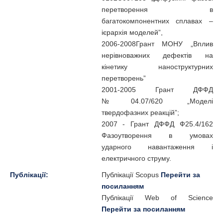
перетворення в
багатокомпонентних сплавах –
ієрархія моделей”,
2006-2008Грант МОНУ „Вплив
нерівноважних дефектів на
кінетику наноструктурних
перетворень”
2001-2005 Грант ДФФД
№04.07/620 „Моделі
твердофазних реакцій”;
2007 - Грант ДФФД Ф25.4/162
Фазоутворення в умовах
ударного навантаження і
електричного струму.
Публікації:
Публікації Scopus
Перейти за
посиланням
Публікації Web of Science
Перейти за посиланням