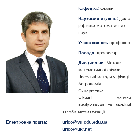
Кафедра:
фізики
Науковий ступінь:
докто
р фізико-математичних
наук
Учене звання:
професор
Посада:
професор
Дисципліни:
Методи
математичної фізики
Чисельні методи у фізиці
Астрономія
Синергетика
Фізичні основи
вимірювання та технічні
засоби автоматизації
Електронна пошта:
urico@vu.cdu.edu.ua
,
urico@ukr.net