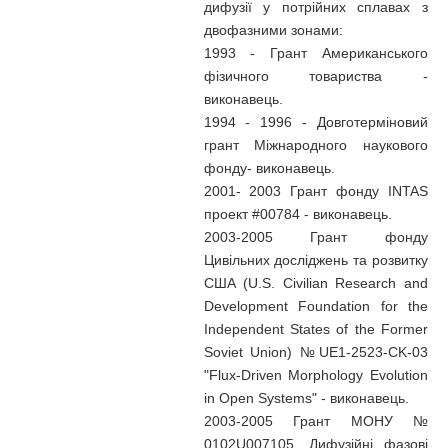
дифузії у потрійних сплавах з
двофазними зонами:
1993 - Грант Американського
фізичного товариства -
виконавець.
1994 - 1996 - Довготерміновий
грант Міжнародного наукового
фонду- виконавець.
2001- 2003 Грант фонду INTAS
проект #00784 - виконавець.
2003-2005 Грант фонду
Цивільних досліджень та розвитку
США (U.S. Civilian Research and
Development Foundation for the
Independent States of the Former
Soviet Union) №UE1-2523-CK-03
"Flux-Driven Morphology Evolution
in Open Systems" - виконавець.
2003-2005 Грант МОНУ №
0102U007105 „Дифузійні фазові