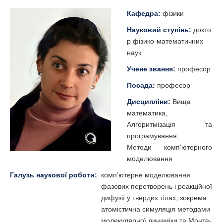
Кафедра:
фізики
Науковий ступінь:
докто
р фізико-математичних
наук
Учене звання:
професор
Посада:
професор
Дисципліни:
Вища
математика,
Алгоритмізація та
програмування,
Методи комп'ютерного
моделювання
Галузь наукової роботи:
комп’ютерне моделювання
фазових перетворень і реакційної
дифузії у твердих тілах, зокрема
атомістична симуляція методами
молекулярної динаміки та Монте-