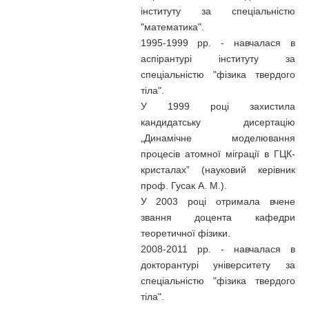
інституту за спеціальністю
"математика".
1995-1999 рр. - навчалася в
аспірантурі інституту за
спеціальністю "фізика твердого
тіла".
У 1999 році захистила
кандидатську дисертацію
„Динамічне моделювання
процесів атомної міграції в ГЦК-
кристалах” (науковий керівник
проф. Гусак А. М.).
У 2003 році отримала вчене
звання доцента кафедри
теоретичної фізики.
2008-2011 рр. - навчалася в
докторантурі університету за
спеціальністю "фізика твердого
тіла".