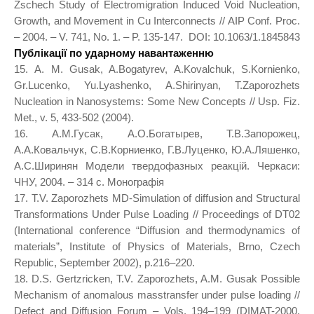
Zschech Study of Electromigration Induced Void Nucleation,
Growth, and Movement in Cu Interconnects // AIP Conf. Proc.
– 2004. – V. 741, No. 1. – P. 135-147. DOI: 10.1063/1.1845843
Публікації по ударному навантаженню
15. A. M. Gusak, A.Bogatyrev, A.Kovalchuk, S.Kornienko,
Gr.Lucenko, Yu.Lyashenko, A.Shirinyan, T.Zaporozhets
Nucleation in Nanosystems: Some New Concepts // Usp. Fiz.
Met., v. 5, 433-502 (2004).
16. А.М.Гусак, А.О.Богатырев, Т.В.Запорожец,
А.А.Ковальчук, С.В.Корниенко, Г.В.Луценко, Ю.А.Ляшенко,
А.С.Ширинян Модели твердофазных реакцій. Черкаси:
ЧНУ, 2004. – 314 с. Монографія
17. T.V. Zaporozhets MD-Simulation of diffusion and Structural
Transformations Under Pulse Loading // Proceedings of DT02
(International conference “Diffusion and thermodynamics of
materials”, Institute of Physics of Materials, Brno, Czech
Republic, September 2002), p.216–220.
18. D.S. Gertzricken, T.V. Zaporozhets, A.M. Gusak Possible
Mechanism of anomalous masstransfer under pulse loading //
Defect and Diffusion Forum – Vols. 194–199 (DIMAT-2000,