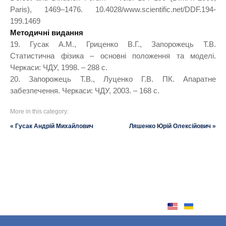
Paris), 1469–1476. 10.4028/www.scientific.net/DDF.194-
199.1469
Методичні видання
19. Гусак А.М., Гриценко В.Г., Запорожець Т.В.
Статистична фізика – основні положення та моделі.
Черкаси: ЧДУ, 1998. – 288 с.
20. Запорожець Т.В., Луценко Г.В. ПК. Апаратне
забезпечення. Черкаси: ЧДУ, 2003. – 168 с.
More in this category:
« Гусак Андрій Михайлович
Ляшенко Юрій Олексійович »