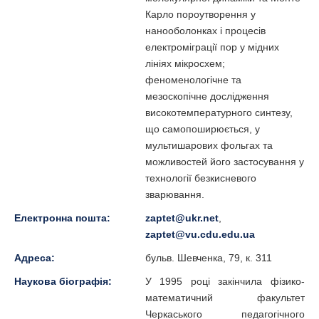
Карло пороутворення у
нанооболонках і процесів
електроміграції пор у мідних
лініях мікросхем;
феноменологічне та
мезоскопічне дослідження
високотемпературного синтезу,
що самопоширюється, у
мультишарових фольгах та
можливостей його застосування у
технології безкисневого
зварювання.
Електронна пошта:
zaptet@ukr.net
,
zaptet@vu.cdu.edu.ua
Адреса:
бульв. Шевченка, 79, к. 311
Наукова біографія:
У 1995 році закінчила фізико-
математичний факультет
Черкаського педагогічного