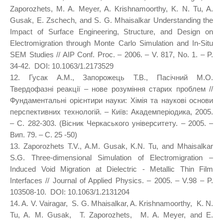
Zaporozhets, M. A. Meyer, A. Krishnamoorthy, K. N. Tu, A.
Gusak, E. Zschech, and S. G. Mhaisalkar Understanding the
Impact of Surface Engineering, Structure, and Design on
Electromigration through Monte Carlo Simulation and In-Situ
SEM Studies // AIP Conf. Proc. – 2006. – V. 817, No. 1. – P.
34-42. DOI: 10.1063/1.2173529
12. Гусак А.М., Запорожець Т.В., Пасічний М.О.
Твердофазні реакції – нове розуміння старих проблем //
Фундаментальні орієнтири науки: Хімія та наукові основи
перспективних технологій. – Київ: Академперіодика, 2005.
– С. 282-303. (Вісник Черкаського університету. – 2005. –
Вип. 79. – С. 25 -50)
13. Zaporozhets T.V., A.M. Gusak, K.N. Tu, and Mhaisalkar
S.G. Three-dimensional Simulation of Electromigration –
Induced Void Migration at Dielectric - Metallic Thin Film
Interfaces // Journal of Applied Physics. – 2005. – V.98 – P.
103508-10. DOI: 10.1063/1.2131204
14. A. V. Vairagar, S. G. Mhaisalkar, A. Krishnamoorthy, K. N.
Tu, A. M. Gusak, T. Zaporozhets, M. A. Meyer, and E.