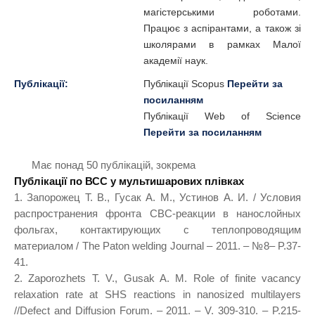
магістерськими роботами.
Працює з аспірантами, а також зі
школярами в рамках Малої
академії наук.
Публікації:
Публікації Scopus
Перейти за
посиланням
Публікації Web of Science
Перейти за посиланням
Має понад 50 публікацій, зокрема
Публікації по ВСС у мультишарових плівках
1. Запорожец Т. В., Гусак А. М., Устинов А. И. / Условия
распространения фронта СВС-реакции в нанослойных
фольгах, контактирующих с теплопроводящим
материалом / The Paton welding Journal – 2011. – №8– P.37-
41.
2. Zaporozhets T. V., Gusak A. M. Role of finite vacancy
relaxation rate at SHS reactions in nanosized multilayers
//Defect and Diffusion Forum. – 2011. – V. 309-310. – P.215-