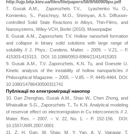
http://ujp.bitp.kiev.ua/files/file/papers/56/9/560909pu.pdf
7. Gusak A.M., Zaporozhets T.V., Lyashenko Yu. O.,
Kornienko, S., Pasichnyy, M.O., Shirinyan, A.S. Diffusion-
controlled Solid State Reactions in Alloys, Thin-Films, and
Nanosystems, Wiley-VCH, Berlin (2010). Монографія
8. Gusak A.M., Zaporozhets T.V. Hollow nanoshell formation
and collapse in binary solid solutions with large range of
solubility // J. Phys.: Condens. Matter. – 2009. – V.21. – Р.
415303-415313. DOI: 10.1088/0953-8984/21/41/415303
9. Gusak A.M., T.V. Zaporozhets, K.N. Tu, and Goesele U.
Kinetic analysis of the instability of hollow nanoparticles //
Philosophical Magazine. – 2005. – V.85. – P. 4445-4464. DOI:
10.1080/14786430500311741
Публікації по електроміграції нанопор
10. Gan Zhenghao, Gusak A.M., Shao W., Chen Zhong, and
Mhaisalkar S.G., Zaporozhets T., Tu K.N. Analytical modeling
of reservoir effect on electromigration in Cu interconnects // J.
Mater. Res. – 2007. – V. 22, No. 1. – P. 152-156. DOI:
10.1557/JMR.2007.0001
11. Z. H. Gan, W. Shao, M. Y. Yan, A. V. Vairagar, T.