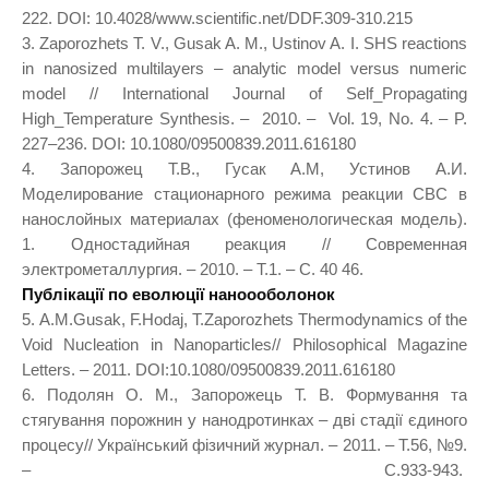
222. DOI: 10.4028/www.scientific.net/DDF.309-310.215
3. Zaporozhets T. V., Gusak A. M., Ustinov A. I. SHS reactions
in nanosized multilayers – analytic model versus numeric
model // International Journal of Self_Propagating
High_Temperature Synthesis. – 2010. – Vol. 19, No. 4. – P.
227–236. DOI: 10.1080/09500839.2011.616180
4. Запорожец Т.В., Гусак А.М, Устинов А.И.
Моделирование стационарного режима реакции СВС в
нанослойных материалах (феноменологическая модель).
1. Одностадийная реакция // Современная
электрометаллургия. – 2010. – Т.1. – С. 40 46.
Публікації по еволюції наноооболонок
5. A.M.Gusak, F.Hodaj, T.Zaporozhets Thermodynamics of the
Void Nucleation in Nanoparticles// Philosophical Magazine
Letters. – 2011. DOI:10.1080/09500839.2011.616180
6. Подолян О. М., Запорожець Т. В. Формування та
стягування порожнин у нанодротинках – дві стадії єдиного
процесу// Український фізичний журнал. – 2011. – Т.56, №9.
– C.933-943.