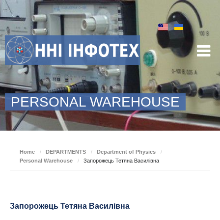
PERSONAL WAREHOUSE
Home
/
DEPARTMENTS
/
Department of Physics
/
Personal Warehouse
/
Запорожець Тетяна Василівна
Запорожець Тетяна Василівна