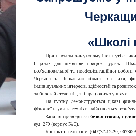
Черкащи
«Школі 
При навчально-науковому інституті фізик
8 років для школярів працює гурток «Шко
роз’яснювальної та профорієнтаційної роботи 
Черкаси та Черкаської області з фізики, ф
індивідуальних інтересів, здібностей та розвит
здібностей студентів, які працюють з учнями.
На гуртку демонструються цікаві фізичн
фізичної науки та техніки, здійснюється розв’яз
Заняття проводяться
безкоштовно
,
щовівт
ауд. 279 (корпус № 3).
Контактні телефони: (047)37-12-20, 067800