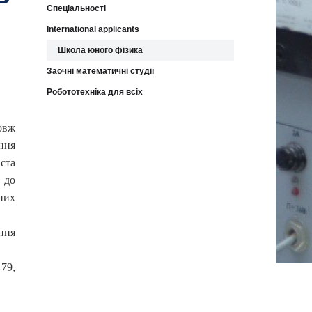
Спеціальності
International applicants
Школа юного фізика
Заочні математичні студії
Робототехніка для всіх
овж
ння
ста
 до
вних
ння
 79,