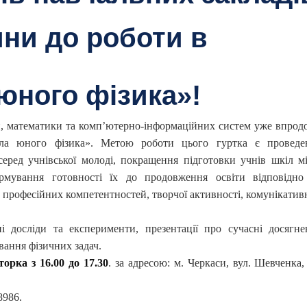
ни до роботи в
юного фізика»!
и, математики та комп’ютерно-інформаційних систем уже впрод
ла юного фізика». Метою роботи цього гуртка є проведе
серед учнівської молоді, покращення підготовки учнів шкіл мі
ормування готовності їх до продовження освіти відповідно
ок професійних компетентностей, творчої активності, комунікати
і досліди та експерименти, презентації про сучасні досягне
ування фізичних задач.
орка з 16.00 до 17.30
. за адресою: м. Черкаси, вул. Шевченка,
8986.