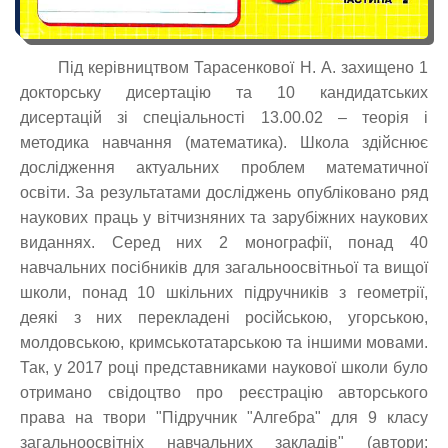
Під керівництвом Тарасенкової Н. А. захищено 1
докторську дисертацію та 10 кандидатських
дисертацій зі спеціальності 13.00.02 – теорія і
методика навчання (математика). Школа здійснює
дослідження актуальних проблем математичної
освіти. За результатами досліджень опубліковано ряд
наукових праць у вітчизняних та зарубіжних наукових
виданнях. Серед них 2 монографії, понад 40
навчальних посібників для загальноосвітньої та вищої
школи, понад 10 шкільних підручників з геометрії,
деякі з них перекладені російською, угорською,
молдовською, кримськотатарською та іншими мовами.
Так, у 2017 році представниками наукової школи було
отримано свідоцтво про реєстрацію авторського
права на твори "Підручник "Алгебра" для 9 класу
загальноосвітніх навчальних закладів" (автори: