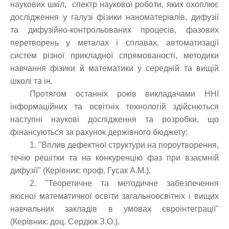
наукових шкіл, спектр наукової роботи, яких охоплює
дослідження у галузі фізики наноматеріалів, дифузії
та дифузійно-контрольованих процесів, фазових
перетворень у металах і сплавах, автоматизації
систем різної прикладної спрямованості, методики
навчання фізики й математики у середній та вищій
школі та ін.
Протягом останніх років викладачами ННІ
інформаційних та освітніх технологій здійснються
наступні наукові дослідження та розробки, що
фінансуються за рахунок держівного бюджету:
1. "Вплив дефектної структури на пороутворення,
течію решітки та на конкуренцію фаз при взаємній
дифузії" (Керівник: проф. Гусак А.М.).
2. "
Теоретичне та методичне забезпечення
якісної математичної освіти загальноосвітніх і вищих
навчальних закладів в умовах євроінтеграції"
(Керівник: доц. Сердюк З.О.).