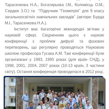
Тарасенкова Н.А., Богатирьова І.М., Коломієць О.М.,
Сердюк З.О.) та "Підручник "Геометрія"
для 9 класу
загальноосвітніх навчальних закладів" (автори: Бурда
М.І., Тарасенкова Н.А.).
Інститут має багаторічні міжнародні зв’язки у
науковій сфері. Свідченням цього є наукові
конференції з проблем дифузії та фазових
перетворень, що регулярно проводяться Науковою
школою професора Гусака А.М. Такі конференції були
організовані у 1993, 1995 роках (для країн СНД), у
1998, 2001, 2004, 2007 роках (10-13 країн, 3 частини
світу). Остання конференція проводилася в 2012 році.