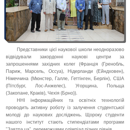
Представники цієї наукової школи неодноразово
відвідували закордонні наукові центри за
запрошеннями західних колег (Франція (Гренобль,
Париж, Марсель, Оссуа), Нідерланди (Ейндховен),
Німеччина (Мюнстер, Галле, Геттінген, Берлін), США
(Пітсбург, Лос-Анжелес), Угорщина, Польща
(Закопане, Краків), Чехія (Брно)).
ННІ інформаційних та освітніх технологій
проводить активну роботу із залучення студентської
молоді до наукових досліджень. Щороку студенти
нашого інститут стають стипендіатами програми
"Завтра.ua", переможцями олімпіад різних рівнів.