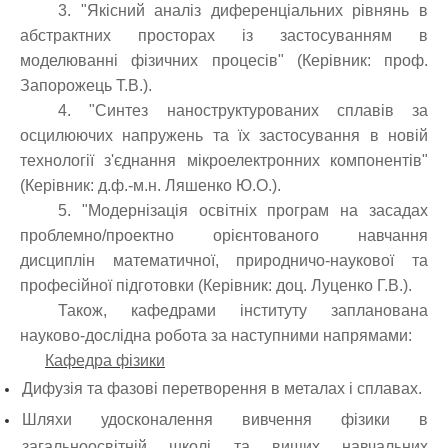
3. "Якісний аналіз диференціальних рівнянь в
абстрактних просторах із застосуванням в
моделюванні фізичних процесів" (Керівник: проф.
Запорожець Т.В.).
4. "Синтез наноструктурованих сплавів за
осцилюючих напружень та їх застосування в новій
технології з'єднання мікроелектронних компонентів"
(Керівник: д.ф.-м.н. Ляшенко Ю.О.).
5. "Модернізація освітніх програм на засадах
проблемно/проектно орієнтованого навчання
дисциплін математичної, природничо-наукової та
професійної підготовки (Керівник: доц. Луценко Г.В.).
Також, кафедрами інституту запланована
науково-дослідна робота за наступними напрямами:
Кафедра фізики
Дифузія та фазові перетворення в металах і сплавах.
Шляхи удосконалення вивчення фізики в
загальноосвітній школі та вищих навчальних