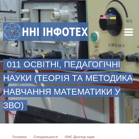
011 ОСВІТНІ, ПЕДАГОГІЧНІ
НАУКИ (ТЕОРІЯ ТА МЕТОДИКА
НАВЧАННЯ МАТЕМАТИКИ У
ЗВО)
Головна
/
Спеціальності
/
ОНС Доктор наук
/