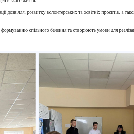
дентського життя.
ії дозвілля, розвитку волонтерських та освітніх проєктів, а так
, формуванню спільного бачення та створюють умови для реалізац