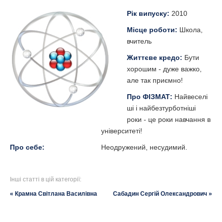
Рік випуску:
2010
Місце роботи:
Школа,
вчитель
Життєве кредо:
Бути
хорошим - дуже важко,
але так приємно!
Про ФІЗМАТ:
Найвеселі
ші і найбезтурботніші
роки - це роки навчання в
університеті!
Про себе:
Неодружений, несудимий.
Інші статті в цій категорії:
« Крамна Світлана Василівна
Сабадин Сергій Олександрович »