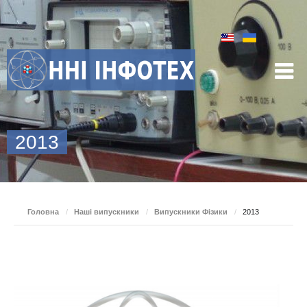
2013
Головна
/
Наші випускники
/
Випускники Фізики
/
2013