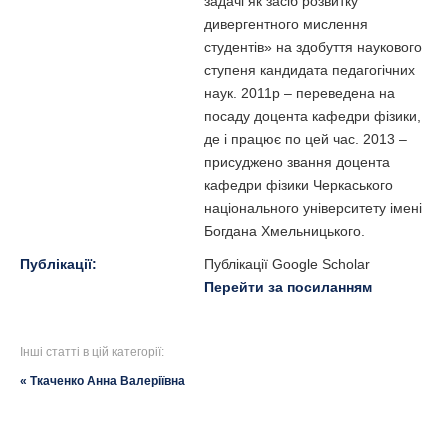
задачі як засіб розвитку
дивергентного мислення
студентів» на здобуття наукового
ступеня кандидата педагогічних
наук. 2011р – переведена на
посаду доцента кафедри фізики,
де і працює по цей час. 2013 –
присуджено звання доцента
кафедри фізики Черкаського
національного університету імені
Богдана Хмельницького.
Публікації:
Публікації Google Scholar
Перейти за посиланням
Інші статті в цій категорії:
« Ткаченко Анна Валеріївна