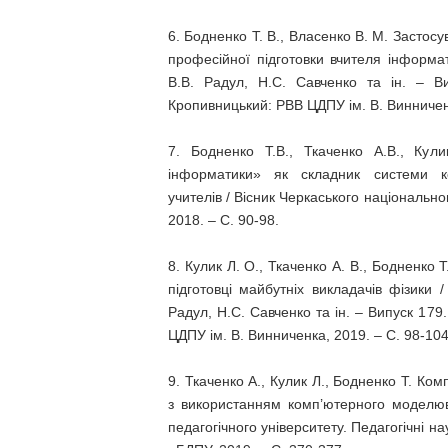
6. Бодненко Т. В., Власенко В. М. Застос
професійної підготовки вчителя інформати
В.В. Радул, Н.С. Савченко та ін. – Ви
Кропивницький: РВВ ЦДПУ ім. В. Винниченк
7. Бодненко Т.В., Ткаченко А.В., Кул
інформатики» як складник системи ко
учителів / Вісник Черкаського національног
2018. – С. 90-98.
8. Кулик Л. О., Ткаченко А. В., Бодненко 
підготовці майбутніх викладачів фізики /
Радул, Н.С. Савченко та ін. – Випуск 179
ЦДПУ ім. В. Винниченка, 2019. – С. 98-104
9. Ткаченко А., Кулик Л., Бодненко Т. Ко
з використанням комп’ютерного моделюв
педагогічного університету. Педагогічні на