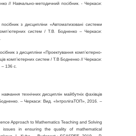
енко // Навчально-методичний посібник. - Черкаси:
 посібник з дисципліни «Автоматизовані системи
комп’ютерних систем / Т.В. Бодненко – Черкаси:
.
осібник з дисципліни «Проектування комп’ютерно-
ців комп’ютерних систем / Т.В Бодненко // Черкаси:
– 136 с.
 навчання технічних дисциплін майбутніх фахівців
Бодненко. – Черкаси: Вид. «ІнтролігаТОП», 2016. –
etence Approach to Mathematics Teaching and Solving
t issues in ensuring the quality of mathematical