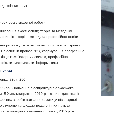
едагогічних наук
иректора з виховної роботи
цінювання якості освіти; теорія та методика
исциплін; теорія і методика професійної освіти
ня розвитку тестових технологій та моніторингу
ІКТ в освітній процес ЗВО, формування професійної
хівців комп’ютерних систем; професійна
ів фізики, математики, інформатики
ukr.net
нка, 79, к. 280
05 рр. - навчання в аспірантурі Черкаського
м. Б.Хмельницького, 2010 р. - захист дисертації
очних засобів навчання фізики учнів старшої
о ступеню кандидата педагогічних наук за
рія та методика навчання (фізика); 2015 р. –