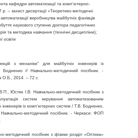
ента кафедри автоматизації та комп’ютерно-
7 р. – захист дисертації «Теоретико-методичні
 автоматизації виробництва майбутніх фахівців
буття наукового ступеню доктора педагогічних
рія та методика навчання (технічні дисципліни);
ї освіти
екцій з механіки” для майбутніх інженерів із
. Бодненко // Навчально-методичний посібник. -
О.Б., 2014. – 72 с.
 В.П., Юстик І.В. Навчально-методичний посібник з
плуатація систем керування автоматизованим
інженерів із комп’ютерних систем / Т.В. Бодненко,
// Навчально-методичний посібник. - Черкаси: ФОП
.
но-методичний посібник з фізики розділ «Оптика»