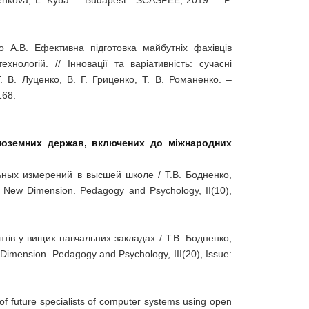
senkova, L. Kyba. – Budapest : SCASPEE, 2019. – P.
ко А.В. Ефективна підготовка майбутніх фахівців
хнологій. // Інновації та варіативність: сучасні
. В. Луценко, В. Г. Гриценко, Т. В. Романенко. –
168.
ноземних держав, включених до міжнародних
ьных измерений в высшей школе / Т.В. Бодненко,
 New Dimension. Pedagogy and Psychology, II(10),
тів у вищих навчальних закладах / Т.В. Бодненко,
 Dimension. Pedagogy and Psychology, ІII(20), Issue:
of future specialists of computer systems using open