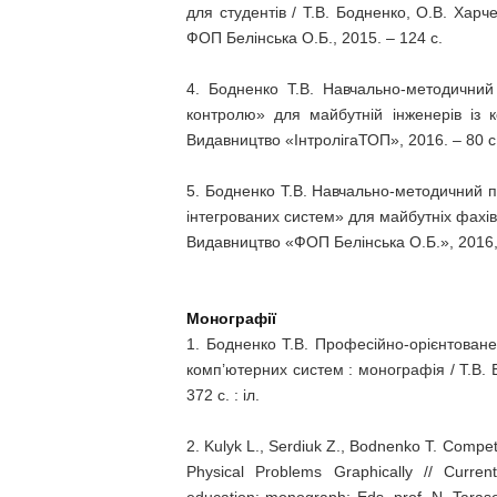
для студентів / Т.В. Бодненко, О.В. Харч
ФОП Белінська О.Б., 2015. – 124 с.
4. Бодненко Т.В. Навчально-методичний
контролю» для майбутній інженерів із 
Видавництво «ІнтролігаТОП», 2016. – 80 с
5. Бодненко Т.В. Навчально-методичний п
інтегрованих систем» для майбутніх фахів
Видавництво «ФОП Белінська О.Б.», 2016, 
Монографії
1. Бодненко Т.В. Професійно-орієнтоване
комп’ютерних систем : монографія / Т.В. 
372 с. : іл.
2. Kulyk L., Serdiuk Z., Bodnenko T. Comp
Physical Problems Graphically // Curren