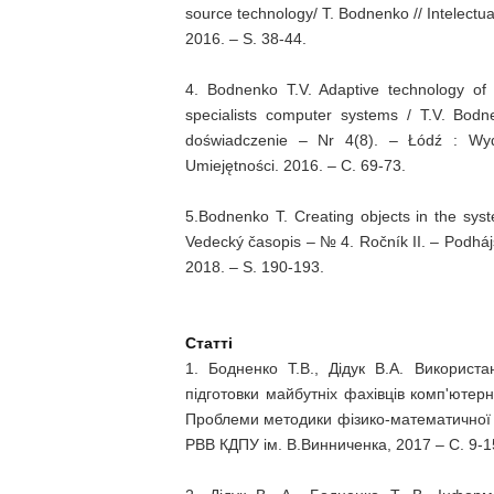
source technology/ Т. Bodnenko // Intelect
2016. – S. 38-44.
4. Bodnenko T.V. Adaptive technology of d
specialists computer systems / T.V. Bodn
doświadczenie – Nr 4(8). – Łódź : Wyd
Umiejętności. 2016. – C. 69-73.
5.Bodnenko T. Creating objects in the sy
Vedecký časopis – № 4. Ročník II. – Podhájs
2018. – S. 190-193.
Статті
1. Бодненко Т.В., Дідук В.А. Використа
підготовки майбутніх фахівців комп'ютерн
Проблеми методики фізико-математичної і 
РВВ КДПУ ім. В.Винниченка, 2017 – С. 9-1