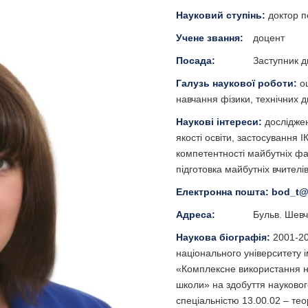
Науковий ступінь:
доктор п
Учене звання:
доцент
Посада:
Заступник д
Галузь наукової роботи:
о
навчання фізики, технічних д
Наукові інтереси:
досліджен
якості освіти, застосування 
компетентності майбутніх фа
підготовка майбутніх вчител
Електронна пошта:
bod_t@
Адреса:
Бульв. Шевче
Наукова біографія:
2001-20
національного університету і
«Комплексне використання на
школи» на здобуття науковог
спеціальністю 13.00.02 – тео