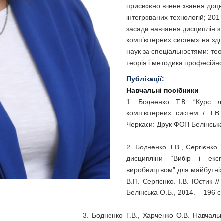
присвоєно вчене звання доц
інтегрованих технологій; 201
засади навчання дисциплін з
комп’ютерних систем» на здо
наук за спеціальностями: тео
теорія і методика професійно
Публікації:
Навчальні посібники
1. Бодненко Т.В. “Курс л
комп’ютерних систем / Т.В
Черкаси: Друк ФОП Белінська 
2. Бодненко Т.В., Сергієнко
дисципліни “Вибір і екс
виробництвом” для майбутніх 
В.П. Сергієнко, І.В. Юстик 
Белінська О.Б., 2014. – 196 с
3. Бодненко Т.В., Харченко О.В. Навчаль