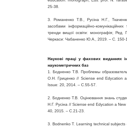
education: monograph; Eds. prof. N. Tara
25-38.
3. Романенко Т.В., Русіна Н.Г., Ткачен
засобами інформаційно-комунікаційних те
тренди вищої освіти: монографія; Ред. Г
Черкаси: Чабаненко Ю.А., 2019. – С. 150-
Наукові праці у фахових виданнях і
наукометричних баз
1. Бодненко Т.В. Проблемы образовател
О.Н. Гриценко // Sciense end Edycation a
Issue: 20, 2014. – С.55-57.
2. Бодненко Т.В. Оцінювання знань студен
Н.Г. Русіна // Sciense end Edycation a New
40, 2015. – С.21-23.
3. Bodnenko T. Learning technical subjects 