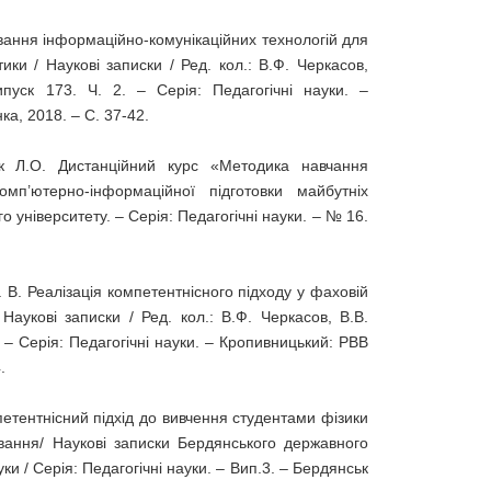
ування інформаційно-комунікаційних технологій для
ки / Наукові записки / Ред. кол.: В.Ф. Черкасов,
пуск 173. Ч. 2. – Серія: Педагогічні науки. –
а, 2018. – С. 37-42.
ик Л.О. Дистанційний курс «Методика навчання
мп’ютерно-інформаційної підготовки майбутніх
о університету. – Серія: Педагогічні науки. – № 16.
Т. В. Реалізація компетентнісного підходу у фаховій
 Наукові записки / Ред. кол.: В.Ф. Черкасов, В.В.
. – Серія: Педагогічні науки. – Кропивницький: РВВ
.
мпетентнісний підхід до вивчення студентами фізики
ання/ Наукові записки Бердянського державного
уки / Серія: Педагогічні науки. – Вип.3. – Бердянськ