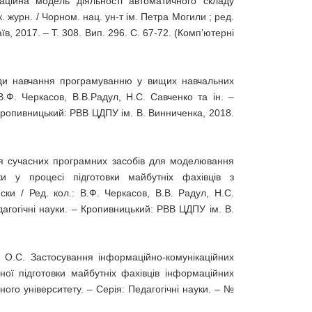
аційна модель діяльності автоматичного складу
к. журн. / Чорном. нац. ун-т ім. Петра Могили ; ред.
лаїв, 2017. – Т. 308. Вип. 296. С. 67-72. (Комп’ютерні
ходи навчання програмуванню у вищих навчальних
В.Ф. Черкасов, В.В.Радул, Н.С. Савченко та ін. –
 Кропивницький: РВВ ЦДПУ ім. В. Винниченка, 2018.
ння сучасних програмних засобів для моделювання
и у процесі підготовки майбутніх фахівців з
ски / Ред. кол.: В.Ф. Черкасов, В.В. Радул, Н.С.
дагогічні науки. – Кропивницький: РВВ ЦДПУ ім. В.
й О.С. Застосування інформаційно-комунікаційних
ної підготовки майбутніх фахівців інформаційних
ного університету. – Серія: Педагогічні науки. – №