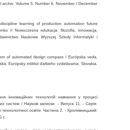
ual archiv. Volume 5. Number 6. November / December
iscipline learning of production automation future
enko // Nowoczesna edukacja: filozofia, innowacja,
awnictwo Naukowe Wyższej Szkoły Informatyki i
stem of automated design compass / Európska veda,
ka: Európsky inštitút ďalšieho vzdelávania. Slovakia.
ння інноваційних технологій навчання у процесі
их систем / Наукові записки. - Випуск 11. - Серія:
технологічної освіти. Частина 2. - Кропивницький:
5 с.