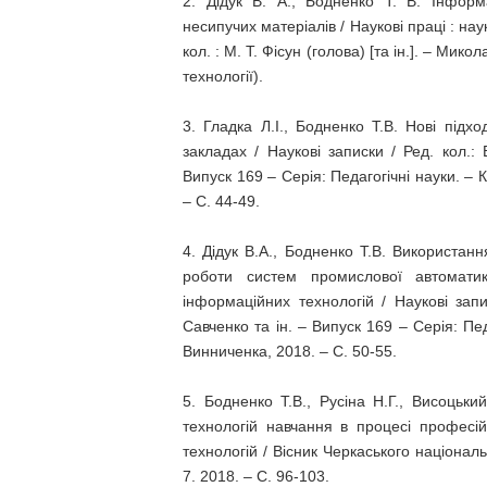
2. Дідук В. А., Бодненко Т. В. Інформ
несипучих матеріалів / Наукові праці : нау
кол. : М. Т. Фісун (голова) [та ін.]. – Мико
технології).
3. Гладка Л.І., Бодненко Т.В. Нові під
закладах / Наукові записки / Ред. кол.: 
Випуск 169 – Серія: Педагогічні науки. –
– С. 44-49.
4. Дідук В.А., Бодненко Т.В. Використа
роботи систем промислової автоматик
інформаційних технологій / Наукові запи
Савченко та ін. – Випуск 169 – Серія: Пе
Винниченка, 2018. – С. 50-55.
5. Бодненко Т.В., Русіна Н.Г., Висоцьки
технологій навчання в процесі професій
технологій / Вісник Черкаського національ
7. 2018. – С. 96-103.