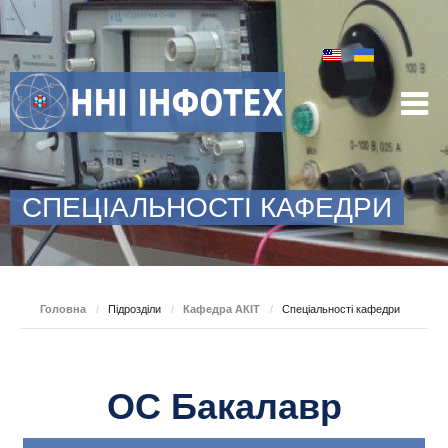
СПЕЦІАЛЬНОСТІ КАФЕДРИ
Головна
/
Підрозділи
/
Кафедра АКІТ
/
Спеціальності кафедри
ОС Бакалавр