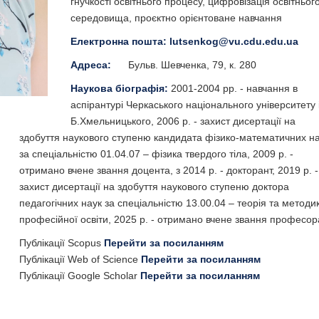
гнучкості освітнього процесу, цифровізація освітньог
середовища, проєктно орієнтоване навчання
Електронна пошта:
lutsenkog@vu.cdu.edu.ua
Адреса:
Бульв. Шевченка, 79, к. 280
Наукова біографія:
2001-2004 рр. - навчання в
аспірантурі Черкаського національного університету 
Б.Хмельницького, 2006 р. - захист дисертації на
здобуття наукового ступеню кандидата фізико-математичних н
за спеціальністю 01.04.07 – фізика твердого тіла, 2009 р. -
отримано вчене звання доцента, з 2014 р. - докторант, 2019 р. -
захист дисертації на здобуття наукового ступеню доктора
педагогічних наук за спеціальністю 13.00.04 – теорія та методи
професійної освіти, 2025 р. - отримано вчене звання професор
Публікації Scopus
Перейти за посиланням
Публікації Web of Science
Перейти за посиланням
Публікації Google Scholar
Перейти за посиланням