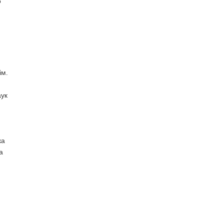
о
ім.
аук
ка
а