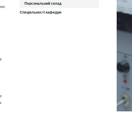
Персональний склад
них
Спеціальності кафедри
в
е
х