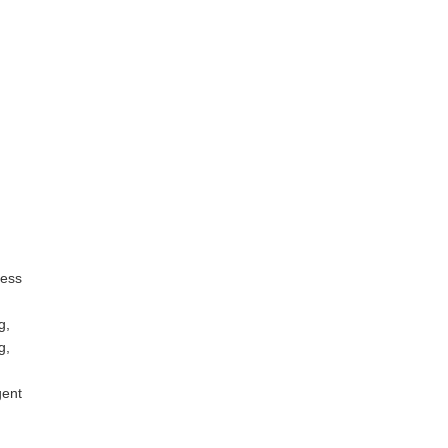
ess
g,
g,
ent