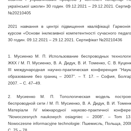
української школи» 30 годин. 09.12.2021 – 29.12.2021. Сертиф
№20210405
2021 навчання в центрі підвищення кваліфікації Гармонія
курсом «Основи інклюзивної компетентності сучасного педаг
30 годин. 09.12.2021 – 29.12.2021. Сертифікат №20210436
1. Мусиенко М. П. Использование беспроводных технологи
ЖКХ / М. П. Мусиенко, В. А. Дидук, В. И. Томенко, С. В. Куценк
ІІІ международная научно-практическая конференция “Наук
образование без границ – 2007”. – Т. 17. – София, Болгар
2007. – С. 47–49.
2. Мусиенко М. П. Топологическая модель построе
беспроводной сети / М. П. Мусиенко, В. А. Дидук, В. И. Томенк
Матеріали IV міжнародної науково-практичної конферен
“Nowoczesnych naukowych osiagniec – 2008”. – Tom 13
Nowoczesne informacyjne technologie: Пшемисль, Польща, 200
С. 75 – 78.