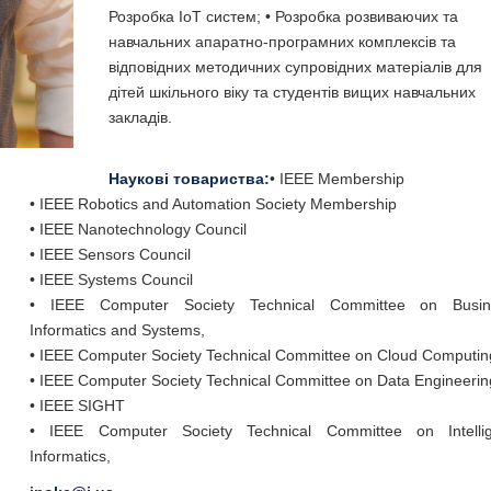
Розробка ІоТ систем; • Розробка розвиваючих та
навчальних апаратно-програмних комплексів та
відповідних методичних супровідних матеріалів для
дітей шкільного віку та студентів вищих навчальних
закладів.
Наукові товариства:
• IEEE Membership
• IEEE Robotics and Automation Society Membership
• IEEE Nanotechnology Council
• IEEE Sensors Council
• IEEE Systems Council
• IEEE Computer Society Technical Committee on Busin
Informatics and Systems,
• IEEE Computer Society Technical Committee on Cloud Computin
• IEEE Computer Society Technical Committee on Data Engineerin
• IEEE SIGHT
• IEEE Computer Society Technical Committee on Intellig
Informatics,