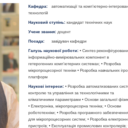
Кафедра:
автоматизації та комп'ютерно-інтегрова
технологій
Науковий ступінь:
кандидат технічних наук
Учене звання:
доцент
Посада:
завідувач кафедри
Галузь наукової роботи:
• Синтез реконфігурован
інформаційно-вимірювальних компонент в
гетерогенних комп'ютерних системах; • Розробка
мікропроцесорної техніки • Розробка навчальних ігр
платформ
Наукові інтереси:
• Розробка автоматизованих сис
контролю та управління за технологічними та
кліматичними параметрами • Основи загальної фізик
• Електроніка, мікропроцесорна техніка; • Основи
робототехніки; • Розробка програмного забезпеченн
для мікропроцесорних систем; • Розробка електронн
пристроїв; • Експлуатація промислових контролерів; 