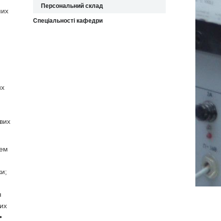
Персональний склад
них
Спеціальності кафедри
их
ових
тем
и;
я
их
•