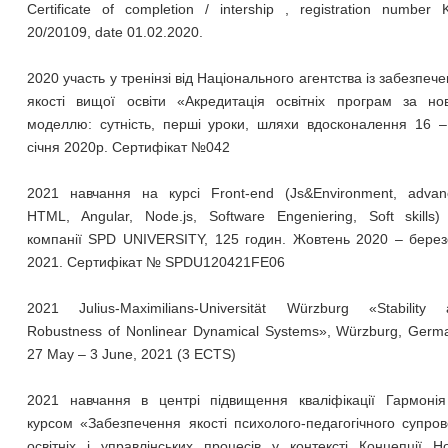
Certificate of completion / intership , registration number
20/20109, date 01.02.2020.
2020 участь у тренінзі від Національного агентства із забезпеч
якості вищої освіти «Акредитація освітніх програм за но
моделлю: сутність, перші уроки, шляхи вдосконалення 16 –
січня 2020р. Сертифікат №042
2021 навчання на курсі Front-end (Js&Environment, advan
HTML, Angular, Node.js, Software Engeniering, Soft skills)
компанії SPD UNIVERSITY, 125 годин. Жовтень 2020 – берез
2021. Сертифікат № SPDU120421FE06
2021 Julius-Maximilians-Universität Würzburg «Stability 
Robustness of Nonlinear Dynamical Systems», Würzburg, Germ
27 May – 3 June, 2021 (3 ECTS)
2021 навчання в центрі підвищення кваліфікації Гармонія
курсом «Забезпечення якості психолого-педагогічного супро
освітніх і управлінських процесів у контексті Концепції Н