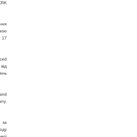
 KRK
ення
вою
 17
ced
 від
ень
and
any,
 за
воду
ової