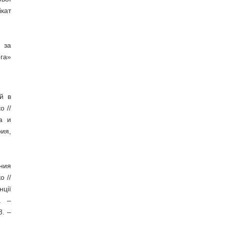
ікат
 за
ога»
й в
о //
а и
ия,
ния
о //
ції
. –
8. –