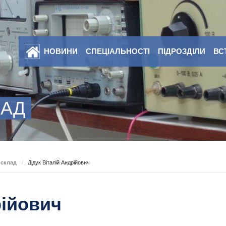
НОВИНИ
СПЕЦІАЛЬНОСТІ
ПІДРОЗДІЛИ
ВС
ЛАД
 склад
/
Дідук Віталій Андрійович
рійович