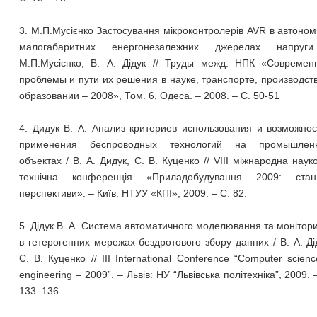
3. М.П.Мусієнко Застосування мікроконтролерів AVR в автоно
малогабаритних енергонезалежних джерелах напруг
М.П.Мусієнко, В. А. Дідук // Труды межд. НПК «Современ
проблемы и пути их решения в науке, транспорте, производст
образовании – 2008», Том. 6, Одеса. – 2008. – С. 50-51
4. Дидук В. А. Анализ критериев использования и возможно
применения беспроводных технологий на промышлен
объектах / В. А. Дидук, С. В. Куценко // VІII міжнародна наук
технічна конференція «Приладобудування 2009: ста
перспективи». – Київ: НТУУ «КПІ», 2009. – С. 82.
5. Дідук В. А. Система автоматичного моделювання та монітор
в гетерогенних мережах бездротового збору данних / В. А. Ді
С. В. Куценко // ІІІ International Conference “Computer scien
engineering – 2009”. – Львів: НУ “Львівська політехніка”, 2009. 
133–136.