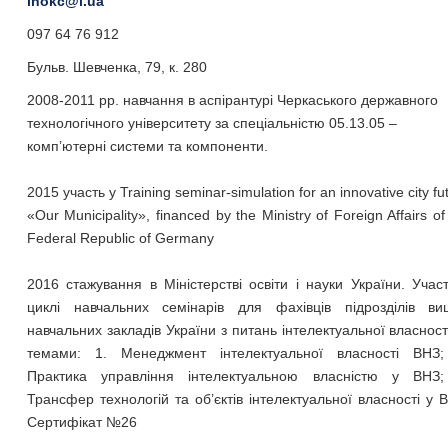
inokc@i.ua
097 64 76 912
Бульв. Шевченка, 79, к. 280
2008-2011 рр. навчання в аспірантурі Черкаського державного
технологічного університету за спеціальністю 05.13.05 –
комп’ютерні системи та компоненти.
2015 участь у Training seminar-simulation for an innovative city fu
«Our Municipality», financed by the Ministry of Foreign Affairs of
Federal Republic of Germany
2016 стажування в Міністерстві освіти і науки України. Учас
циклі навчальних семінарів для фахівців підрозділів ви
навчальних закладів України з питань інтелектуальної власност
темами: 1. Менеджмент інтелектуальної власності ВНЗ;
Практика управління інтелектуальною власністю у ВНЗ;
Трансфер технологій та об’єктів інтелектуальної власності у 
Сертифікат №26