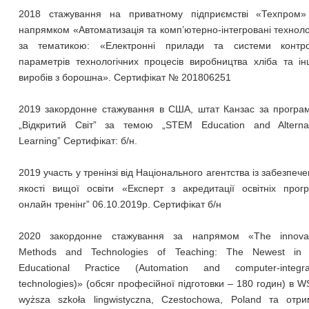
2018 стажування на приватному підприємстві «Техпром»
напрямком «Автоматизація та комп’ютерно-інтегровані техноло
за тематикою: «Електронні прилади та системи контр
параметрів технологічних процесів виробництва хліба та і
виробів з борошна». Сертифікат № 201806251
2019 закордонне стажування в США, штат Канзас за програ
„Відкритий Світ” за темою „STEM Education and Alternat
Learning” Сертифікат: б/н.
2019 участь у тренінзі від Національного агентства із забезпеч
якості вищої освіти «Експерт з акредитації освітніх прог
онлайн тренінг” 06.10.2019р. Сертифікат б/н
2020 закордонне стажування за напрямом «The innovat
Methods and Technologies of Teaching: The Newest in 
Educational Practice (Automation and computer-integra
technologies)» (обсяг професійної підготовки – 180 годин) в W
wyższa szkoła lingwistyczna, Czestochowa, Poland та отри