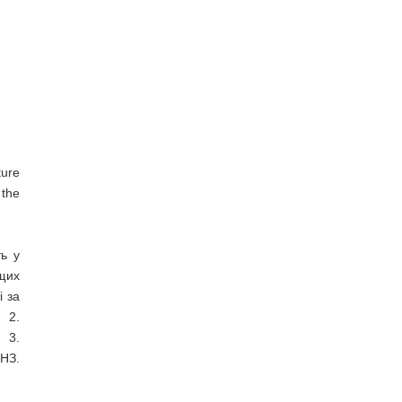
ture
 the
ть у
щих
і за
 2.
 3.
ВНЗ.