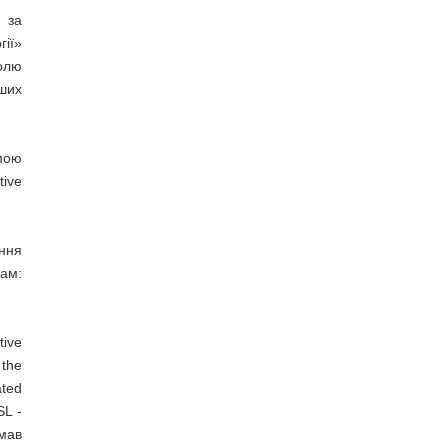
 за
гії»
олю
нших
мою
ive
ення
рам:
ive
the
ted
SL -
мав