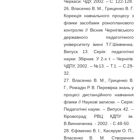
Черкаси: ЧДУ, 2002. – С. 122-128.
26. Власенко В. М., Гриценко В. Г.
Корекція навчального процесу з
фізики засобами різнопланового
контролю // Вісник Чернігівського
державного педагогічного
університету імені Т.Г.Шевченка.
Випуск 13. Серія: педагогічні
науки: Збірник. У 2-х т. – Чернігів:
ЧДПУ, 2002. – №13. – Т.1. – С.29-
32.
27. Власенко В. М., Гриценко В.
Г., Ромадін Р. В. Перевірка знань у
процесі дистанційного навчання
фізики // Наукові записки. – Серія:
Педагогічні науки. – Випуск 42. –
Кіровоград: РВЦ КДПУ ім.
В.Винниченка. - 2002. - C.48-50.
28. Єфіменко В. І., Касярум О. П.,
Власенко В. М. Створення