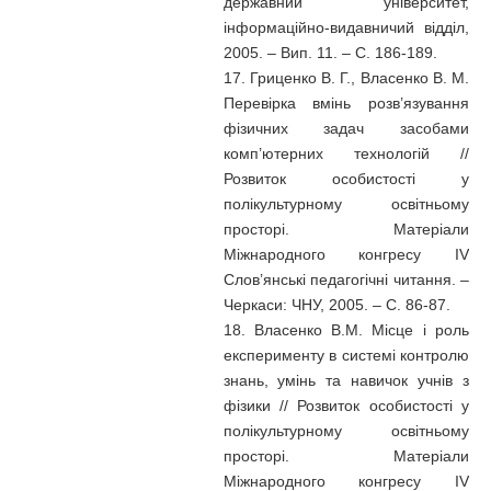
державний університет,
інформаційно-видавничий відділ,
2005. – Вип. 11. – С. 186-189.
17. Гриценко В. Г., Власенко В. М.
Перевірка вмінь розв’язування
фізичних задач засобами
комп’ютерних технологій //
Розвиток особистості у
полікультурному освітньому
просторі. Матеріали
Міжнародного конгресу IV
Слов’янські педагогічні читання. –
Черкаси: ЧНУ, 2005. – С. 86-87.
18. Власенко В.М. Місце і роль
експерименту в системі контролю
знань, умінь та навичок учнів з
фізики // Розвиток особистості у
полікультурному освітньому
просторі. Матеріали
Міжнародного конгресу IV