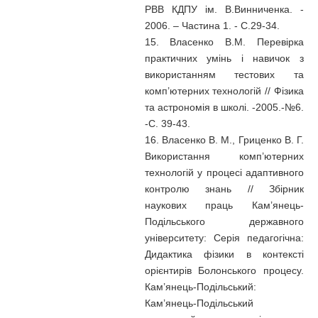
РВВ КДПУ ім. В.Винниченка. -
2006. – Частина 1. - C.29-34.
15. Власенко В.М. Перевірка
практичних умінь і навичок з
використанням тестових та
комп’ютерних технологій // Фізика
та астрономія в школі. -2005.-№6.
-С. 39-43.
16. Власенко В. М., Гриценко В. Г.
Використання комп’ютерних
технологій у процесі адаптивного
контролю знань // Збірник
наукових праць Кам’янець-
Подільського державного
університету: Серія педагогічна:
Дидактика фізики в контексті
орієнтирів Болонського процесу.
Кам’янець-Подільський:
Кам’янець-Подільський