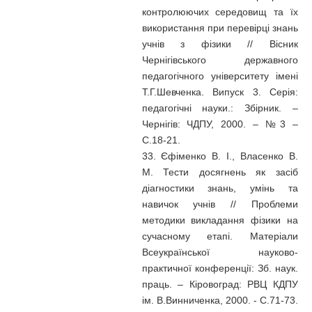
контролюючих середовищ та їх
використання при перевірці знань
учнів з фізики // Вісник
Чернігівського державного
педагогічного університету імені
Т.Г.Шевченка. Випуск 3. Серія:
педагогічні науки.: Збірник. –
Чернігів: ЧДПУ, 2000. – №3 –
С.18-21.
33. Єфіменко В. І., Власенко В.
М. Тести досягнень як засіб
діагностики знань, умінь та
навичок учнів // Проблеми
методики викладання фізики на
сучасному етапі. Матеріали
Всеукраїнської науково-
практичної конференції: Зб. наук.
праць. – Кіровоград: РВЦ КДПУ
ім. В.Винниченка, 2000. - C.71-73.