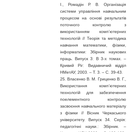
І., Ромадін Р. В. Організація
системи управління навчальним
процесом на основі результатів
поточного контролю з
використанням комп’ютерних
технологій // Теорія та методика
навчання математики, фізики,
інформатики: Збірник наукових
праць. Випуск 3: В 3-х томах. –
Кривий Ріг: Видавничий відділ
НМетАУ, 2003. – Т. 3. – С. 39-43.
25. Власенко В. М. Гриценко В. Г.,
Використання комп’ютерних
технологій для забезпечення
поелементного контролю
засвоєння навчального матеріалу
з фізики // Вісник Черкаського
університету. Випуск 34. Серія:
педагогічні науки.: Збірник. –