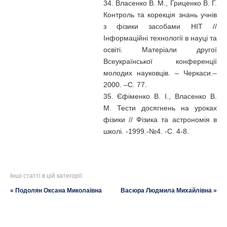
34. Власенко В. М., Гриценко В. Г.
Контроль та корекція знань учнів
з фізики засобами НІТ //
Інформаційні технології в науці та
освіті. Матеріали другої
Всеукраїнської конференції
молодих науковців. – Черкаси.–
2000. –С. 77.
35. Єфіменко В. І., Власенко В.
М. Тести досягнень на уроках
фізики // Фізика та астрономія в
школі. -1999.-№4. -С. 4-8.
Інші статті в цій категорії:
« Подолян Оксана Миколаївна
Васюра Людмила Михайлівна »