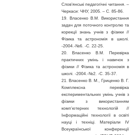
Слов’янські педагогічні читання. –
Черкаси: ЧНУ, 2005. – С. 85-86.
19. Власенко В.М. Використання
задач для поточного контролю та
корекції знань учнів з фізики //
Фізика та астрономія в школі.
-2004.-№6. -С. 22-25.
20. Власенко В.М. Перевірка
практичних умінь і навичок з
фізики // Фізика та астрономія в
школі. -2004.-№2. -С. 35-37.
21. Власенко В. М., Гриценко В. Г.
Комплексна перевірка
експериментальних умінь учнів з
фізики з використанням
комп’ютерних технологій //
Інформаційні технології в освіті
науці і техніці. Матеріали IV
Всеукраїнської конференції