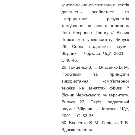
критеріально-орієнтованих тестів
досягнень особистості та
інтерпретація результатів
тестування на основі положень
Item Response Theory // Вісник
Черкаського університету. Випуск
26. Серія: педагогічні науки.:
Збірник. – Черкаси: ЧДУ, 2001. –
С.40-46.
29. Гриценко В. Г., Власенко В. М.
Проблеми та принципи
використання комп’ютерної
техніки на заняттях фізики //
Вісник Черкаського університету.
Випуск 23. Серія: педагогічні
науки.: Збірник. – Черкаси: ЧДУ,
2001. – С. 33-36.
30. Власенко В. М., Горідько Т. В.
Вдосконалення