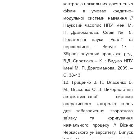
контролю навчальних досягнень з
фізики в умовах кредитно-
модульної системи навчання //
Науковий часопис НПУ імені М.
П. Драгоманова. Серія № 5.
Педагогічні науки: Реалії та
перспективи. – Випуск 17 :
Збірник наукових праць /за ред.
В.Д. Сиротюка – К. : Вид-во НПУ
імені М. П. Драгоманова, 2009. –
С. 38-43.
12. Гриценко В. Г., Власенко В.
М., Власенко О. В. Використання
автоматизованої системи
оперативного контролю знань
для забезпечення зворотного
зв'язку та коригування
навчального процесу // Вісник
Черкаського університету. Випуск