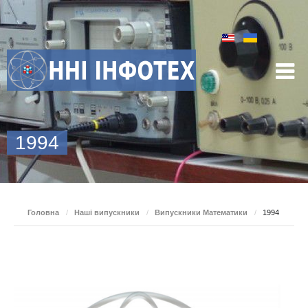
1994
Головна
/
Наші випускники
/
Випускники Математики
/
1994