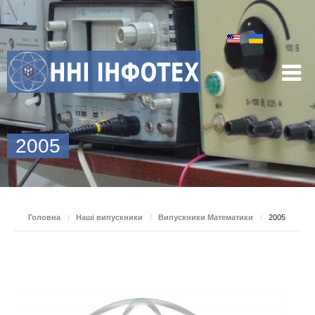
2005
Головна
/
Наші випускники
/
Випускники Математики
/
2005