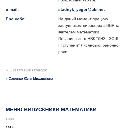
професійній кар'єрі.
e-mail:
stadnyk_yegor@ukr.net
Про себе:
На даний момент працюю
заступником директора з НВР та
вчителем математики
Почапинського НВК "ДНЗ - ЗОШ I-
III ступенів" Лисянської районної
ради.
Інші статті в цій категорії:
« Савенко Юлія Михайлівна
МЕНЮ ВИПУСКНИКИ МАТЕМАТИКИ
1980
1984